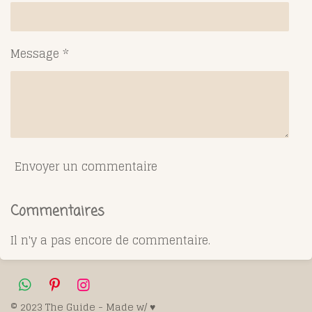
Message *
Envoyer un commentaire
Commentaires
Il n'y a pas encore de commentaire.
W
P
I
h
i
n
© 2023 The Guide - Made w/ ♥️