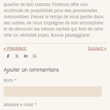
quartier de San Lorenzo, Florence offre une
multitude de possibilités pour des promenades
mémorables. Prenez le temps de vous perdre dans
ses ruelles, de vous imprégner de son atmosphère
et de découvrir les trésors cachés qui font de cette
ville un véritable joyau. Buona passeggiata!
«
Précédent
Suivant
»
P
P
P
P
a
a
a
a
r
r
r
r
t
t
t
t
Ajouter un commentaire
a
a
a
a
g
g
g
g
Nom *
e
e
e
e
r
r
r
r
Adresse e-mail *