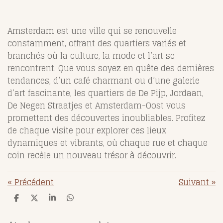
Amsterdam est une ville qui se renouvelle
constamment, offrant des quartiers variés et
branchés où la culture, la mode et l’art se
rencontrent. Que vous soyez en quête des dernières
tendances, d’un café charmant ou d’une galerie
d’art fascinante, les quartiers de De Pijp, Jordaan,
De Negen Straatjes et Amsterdam-Oost vous
promettent des découvertes inoubliables. Profitez
de chaque visite pour explorer ces lieux
dynamiques et vibrants, où chaque rue et chaque
coin recèle un nouveau trésor à découvrir.
«
Précédent
Suivant
»
P
P
P
P
a
a
a
a
r
r
r
r