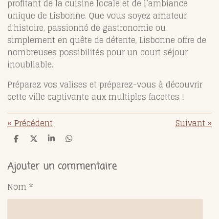
profitant de la cuisine locale et de l’ambiance
unique de Lisbonne. Que vous soyez amateur
d'histoire, passionné de gastronomie ou
simplement en quête de détente, Lisbonne offre de
nombreuses possibilités pour un court séjour
inoubliable.
Préparez vos valises et préparez-vous à découvrir
cette ville captivante aux multiples facettes !
«
Précédent
Suivant
»
P
P
P
P
a
a
a
a
r
r
r
r
t
t
t
t
Ajouter un commentaire
a
a
a
a
g
g
g
g
Nom *
e
e
e
e
r
r
r
r