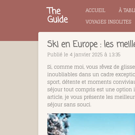
Passer
The
ACCUEIL
À TABL
au
Guide
VOYAGES INSOLITES
contenu
principal
Ski en Europe : les meil
Publié le 4 janvier 2025 à 13:35
Si, comme moi, vous rêvez de glisser
inoubliables dans un cadre exceptio
sport, détente et moments conviviaux
séjour tout compris est une option i
article, je vous présente les meill
séjour sans souci.