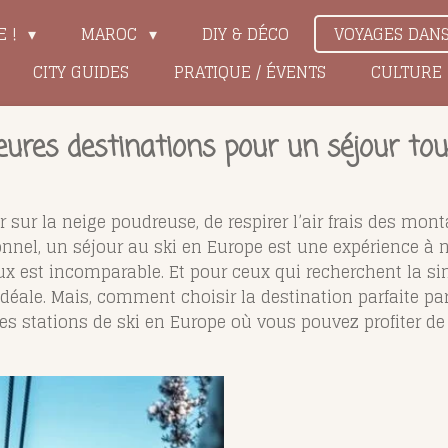
E !
MAROC
DIY & DÉCO
VOYAGES DAN
CITY GUIDES
PRATIQUE / ÉVENTS
CULTURE
leures destinations pour un séjour to
 sur la neige poudreuse, de respirer l’air frais des mon
nnel, un séjour au ski en Europe est une expérience à 
 est incomparable. Et pour ceux qui recherchent la simpli
déale. Mais, comment choisir la destination parfaite par
eures stations de ski en Europe où vous pouvez profiter 