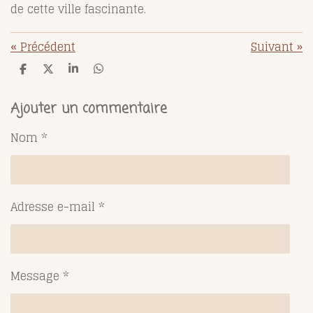
de cette ville fascinante.
«
Précédent
Suivant
»
P
P
P
P
a
a
a
a
r
r
r
r
t
t
t
t
Ajouter un commentaire
a
a
a
a
g
g
g
g
Nom *
e
e
e
e
r
r
r
r
Adresse e-mail *
Message *