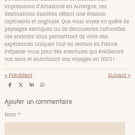
impressions d’Amazonie en Auvergne, ces
destinations insolites offrent une évasion
captivante et originale. Que vous soyez en quête de
paysages exotiques ou de découvertes culturelles,
ces endroits vous permettront de vivre des
expériences uniques tout en restant en France.
Préparez-vous pour des aventures qui éveilleront
vos sens et enrichiront vos voyages en 2023 !
«
Précédent
Suivant
»
P
P
P
P
a
a
a
a
r
r
r
r
t
t
t
t
Ajouter un commentaire
a
a
a
a
g
g
g
g
Nom *
e
e
e
e
r
r
r
r