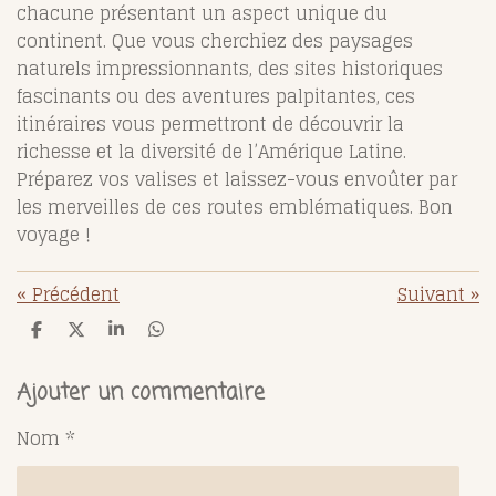
chacune présentant un aspect unique du
continent. Que vous cherchiez des paysages
naturels impressionnants, des sites historiques
fascinants ou des aventures palpitantes, ces
itinéraires vous permettront de découvrir la
richesse et la diversité de l’Amérique Latine.
Préparez vos valises et laissez-vous envoûter par
les merveilles de ces routes emblématiques. Bon
voyage !
«
Précédent
Suivant
»
P
P
P
P
a
a
a
a
r
r
r
r
t
t
t
t
Ajouter un commentaire
a
a
a
a
g
g
g
g
Nom *
e
e
e
e
r
r
r
r