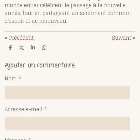
monde entier célèbrent le passage à la nouvelle
année, tout en partageant un sentiment commun
d'espoir et de renouveau.
«
Précédent
Suivant
»
P
P
P
P
a
a
a
a
r
r
r
r
t
t
t
t
Ajouter un commentaire
a
a
a
a
g
g
g
g
Nom *
e
e
e
e
r
r
r
r
Adresse e-mail *