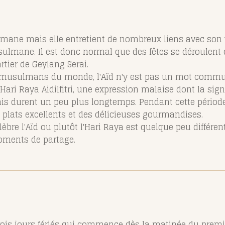
mane mais elle entretient de nombreux liens avec son vo
lmane. Il est donc normal que des fêtes se déroulent d
tier de Geylang Serai.
musulmans du monde, l'Aïd n'y est pas un mot communé
ari Raya Aidilfitri, une expression malaise dont la signifi
is durent un peu plus longtemps. Pendant cette période
plats excellents et des délicieuses gourmandises.
bre l'Aïd ou plutôt l'Hari Raya est quelque peu différent
moments de partage.
trois jours fériés qui commence dès la matinée du premie