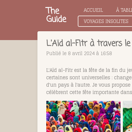
Passer
The
ACCUEIL
À TABL
au
Guide
VOYAGES INSOLITES
contenu
principal
L'Aïd al-Fitr à travers l
Publié le 8 avril 2024 à 16:58
L'Aïd al-Fitr est la fête de la fin d
certaines sont universelles : changer
d'un pays à l'autre. Je vous propos
célèbrent cette fête importante dans