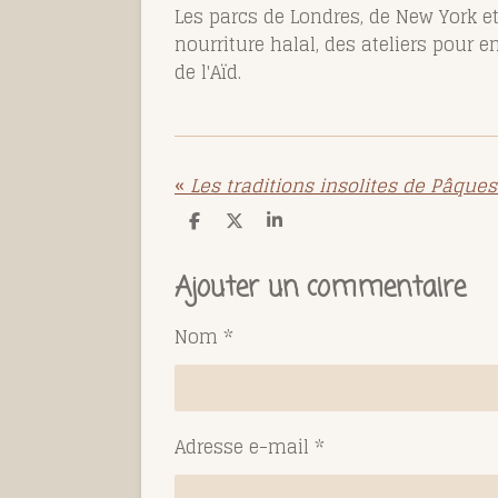
Les parcs de Londres, de New York et
nourriture halal, des ateliers pour 
de l'Aïd.
«
Les traditions insolites de Pâqu
P
P
P
a
a
a
r
r
r
t
t
t
Ajouter un commentaire
a
a
a
g
g
g
e
e
e
Nom *
r
r
r
Adresse e-mail *