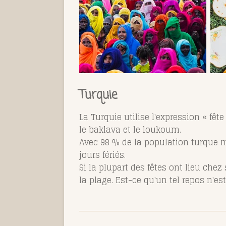
Turquie
La Turquie utilise l'expression « fêt
le baklava et le loukoum.
Avec 98 % de la population turque m
jours fériés.
Si la plupart des fêtes ont lieu che
la plage. Est-ce qu'un tel repos n'es