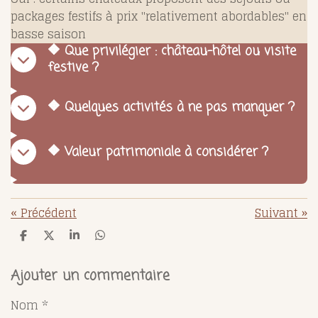
packages festifs à prix "relativement abordables" en
basse saison
🔶 Que privilégier : château-hôtel ou visite
festive ?
🔶 Quelques activités à ne pas manquer ?
🔶 Valeur patrimoniale à considérer ?
«
Précédent
Suivant
»
P
P
P
P
a
a
a
a
r
r
r
r
t
t
t
t
Ajouter un commentaire
a
a
a
a
g
g
g
g
Nom *
e
e
e
e