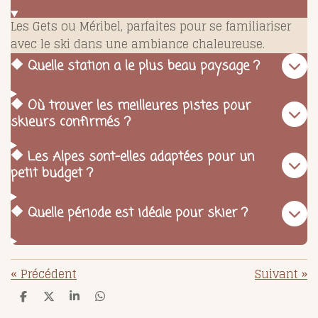
Les Gets ou Méribel, parfaites pour se familiariser
avec le ski dans une ambiance chaleureuse.
🔶 Quelle station a le plus beau paysage ?
🔶 Où trouver les meilleures pistes pour
skieurs confirmés ?
🔶 Les Alpes sont-elles adaptées pour un
petit budget ?
🔶 Quelle période est idéale pour skier ?
«
Précédent
Suivant
»
P
P
P
P
a
a
a
a