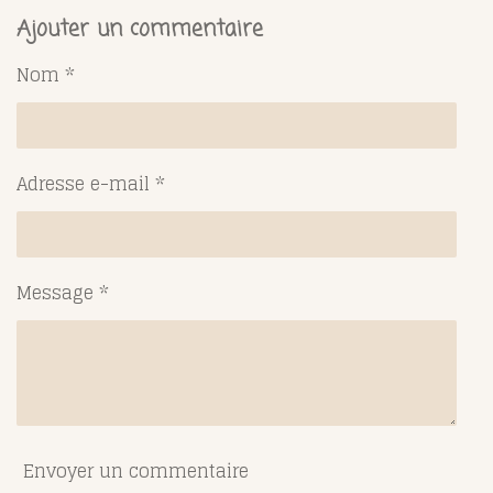
r
r
r
r
t
t
t
t
Ajouter un commentaire
a
a
a
a
g
g
g
g
Nom *
e
e
e
e
r
r
r
r
Adresse e-mail *
Message *
Envoyer un commentaire