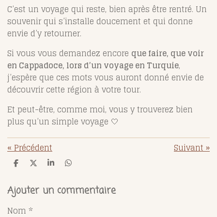
C’est un voyage qui reste, bien après être rentré. Un
souvenir qui s’installe doucement et qui donne
envie d’y retourner.
Si vous vous demandez encore
que faire, que voir
en Cappadoce, lors d’un voyage en Turquie
,
j’espère que ces mots vous auront donné envie de
découvrir cette région à votre tour.
Et peut-être, comme moi, vous y trouverez bien
plus qu’un simple voyage 🤍
«
Précédent
Suivant
»
P
P
P
P
a
a
a
a
r
r
r
r
t
t
t
t
Ajouter un commentaire
a
a
a
a
g
g
g
g
Nom *
e
e
e
e