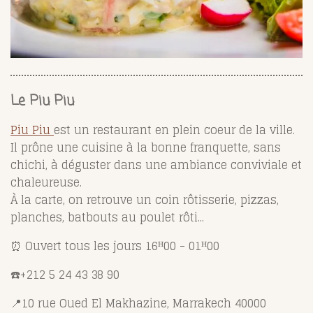
Le Piu Piu
Piu Piu
est un restaurant en plein coeur de la ville.
Il prône une cuisine à la bonne franquette, sans
chichi, à déguster dans une ambiance conviviale et
chaleureuse.
À la carte, on retrouve un coin rôtisserie, pizzas,
planches, batbouts au poulet rôti...
⏰
Ouvert tous les jours 16
ᴴ
00 - 01
ᴴ
00
☎️
+212 5 24 43 38 90
📍
10 rue Oued El Makhazine
, Marrakech 40000