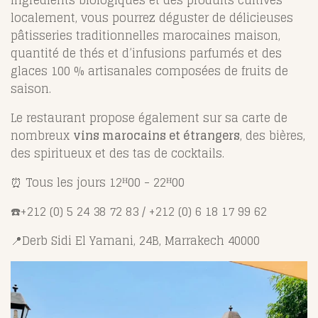
localement, vous pourrez déguster de délicieuses
pâtisseries traditionnelles marocaines maison,
quantité de thés et d’infusions parfumés et des
glaces 100 % artisanales composées de fruits de
saison.
Le restaurant propose également sur sa carte de
nombreux
vins marocains et étrangers
, des bières,
des spiritueux et des tas de cocktails.
⏰
Tous les jours 12
ᴴ
00 - 22
ᴴ
00
☎️+212 (0) 5 24 38 72 83 / +212 (0) 6 18 17 99 62
📍
Derb Sidi El Yamani, 24B
, Marrakech 40000