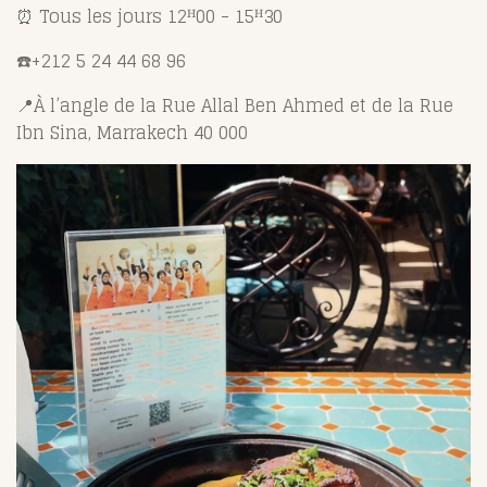
⏰
Tous les jours 12
ᴴ
00 - 15
ᴴ30
☎️+212 5 24 44 68 96
📍
À l’angle de la Rue Allal Ben Ahmed et de la Rue
Ibn Sina, Marrakech 40 000