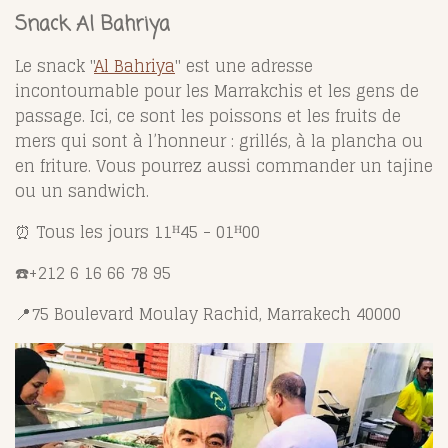
Snack Al Bahriya
Le snack "
Al Bahriya
" est une adresse
incontournable pour les Marrakchis et les gens de
passage. Ici, ce sont les poissons et les fruits de
mers qui sont à l’honneur : grillés, à la plancha ou
en friture. Vous pourrez aussi commander un tajine
ou un sandwich.
⏰
Tous les jours 11
ᴴ45
- 01
ᴴ
00
☎️
+212
6 16 66 78 95
📍
75 Boulevard Moulay Rachid, Marrakech 40000