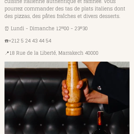
cuisine italienne authentique et raffinée.
Vous
pourrez commander des tas de plats italiens dont
des pizzas, des pâtes fraîches et divers desserts.
⏰
Lundi - Dimanche 12
ᴴ
00 - 23
ᴴ30
☎️+212 5 24 43 44 54
📍
18 Rue de la Liberté, Marrakech 40000