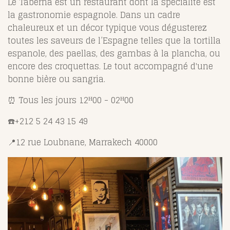
Le Taberna est un restaurant dont la spécialité est
la gastronomie espagnole. Dans un cadre
chaleureux et un décor typique vous dégusterez
toutes les saveurs de l’Espagne telles que la tortilla
espanole, des paellas, des gambas à la plancha, ou
encore des croquettas. Le tout accompagné d'une
bonne bière ou sangria.
⏰
Tous les jours 12
ᴴ
00 - 02
ᴴ
00
☎️+212 5 24 43 15 49
📍
12 rue Loubnane, Marrakech 40000