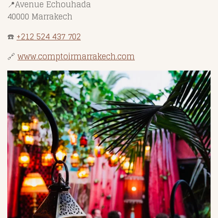
📍Avenue Echouhada
40000 Marrakech
☎️
+212 524 437 702
🔗
www.comptoirmarrakech.com