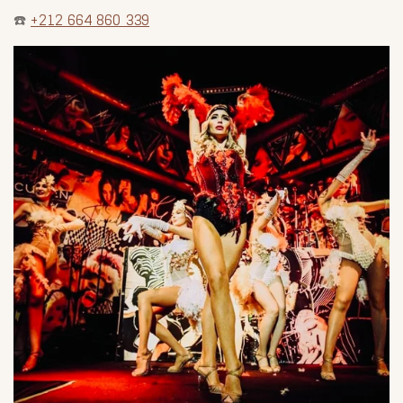
☎️
+212 664 860 339