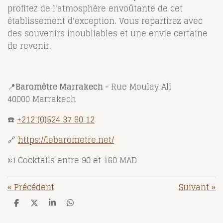
profitez de l'atmosphère envoûtante de cet
établissement d'exception. Vous repartirez avec
des souvenirs inoubliables et une envie certaine
de revenir.
📍
Baromètre Marrakech -
Rue Moulay Ali
40000 Marrakech
☎️
+212 (0)524 37 90 12
🔗
https://lebarometre.net/
💶 Cocktails entre 90 et 160 MAD
«
Précédent
Suivant
»
P
P
P
P
a
a
a
a
r
r
r
r