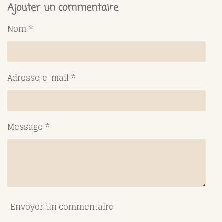
t
t
t
t
Ajouter un commentaire
a
a
a
a
g
g
g
g
Nom *
e
e
e
e
r
r
r
r
Adresse e-mail *
Message *
Envoyer un commentaire