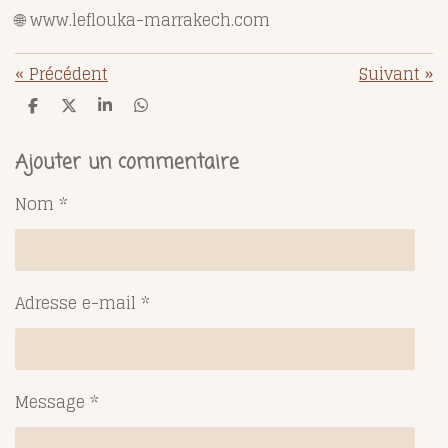
🌐 www.leflouka-marrakech.com
«
Précédent
Suivant
»
P
P
P
P
a
a
a
a
r
r
r
r
t
t
t
t
Ajouter un commentaire
a
a
a
a
g
g
g
g
Nom *
e
e
e
e
r
r
r
r
Adresse e-mail *
Message *