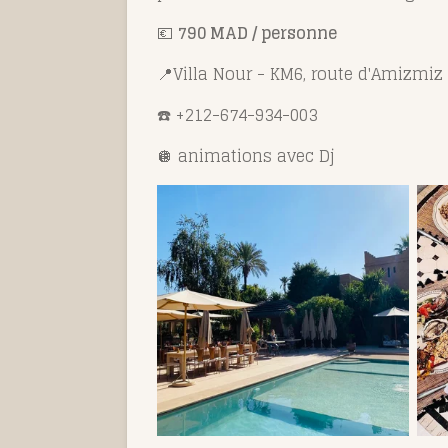
💶
790 MAD / personne
📍Villa Nour - KM6, route d'Amizmiz 
☎️ +212-674-934-003
🪩 animations avec Dj