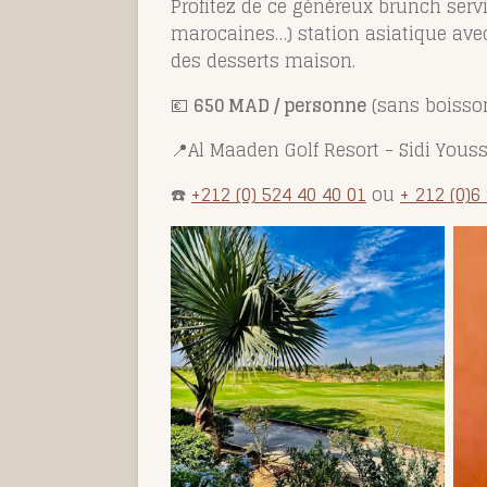
Profitez de ce généreux brunch servi 
marocaines…) station asiatique avec 
des desserts maison.
💶
650 MAD / personne
(sans boisso
📍Al Maaden Golf Resort -
Sidi Yous
☎️
+212 (0) 524 40 40 01
ou
+ 212 (0)6