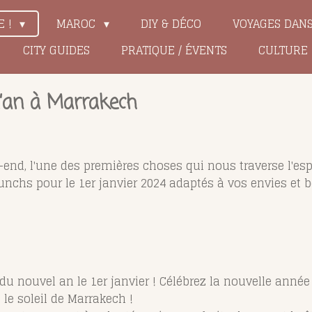
E !
MAROC
DIY & DÉCO
VOYAGES DAN
CITY GUIDES
PRATIQUE / ÉVENTS
CULTURE
l’an à Marrakech
nd, l'une des premières choses qui nous traverse l'esp
unchs pour le 1er janvier 2024 adaptés à vos envies et b
u nouvel an le 1er janvier ! Célébrez la nouvelle anné
le soleil de Marrakech !