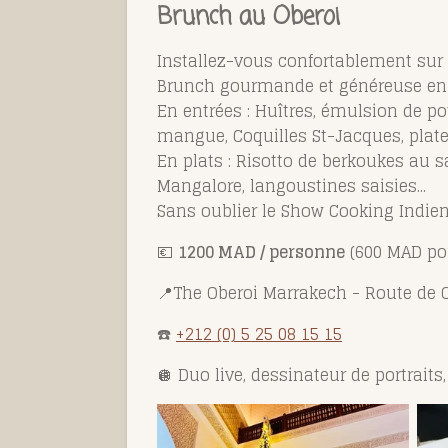
Brunch au Oberoi
Installez-vous confortablement sur le
Brunch gourmande et généreuse en 
En entrées : Huîtres, émulsion de p
mangue, Coquilles St-Jacques, platea
En plats : Risotto de berkoukes au sa
Mangalore, langoustines saisies...
Sans oublier le Show Cooking Indien
💶
1200 MAD / personne
(600 MAD pou
📍The Oberoi Marrakech -
Route de 
☎️
+212 (0) 5 25 08 15 15
🪩
Duo live, dessinateur de portraits