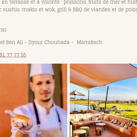
en terrasse et à volonté : poissons, fruits de mer et huîtr
sushis, makis et wok, grill & BBQ de viandes et de poiss
ns)
sef Ben Ali - Dyour Chouhada - Marrakech
 91 77 77 55