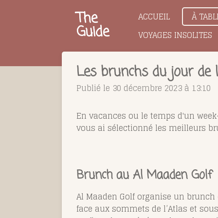
Passer
The
ACCUEIL
À TABL
au
Guide
VOYAGES INSOLITES
contenu
principal
Les brunchs du jour de 
Publié le 30 décembre 2023 à 13:10
En vacances ou le temps d'un week-e
vous ai sélectionné les meilleurs br
Brunch au Al Maaden Golf
Al Maaden Golf organise un brunch d
face aux sommets de l’Atlas et sous 