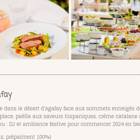
afay
nnée dans le désert d'Agafay face aux sommets enneigés de
lace, paëlla aux saveurs hispaniques, crème catalane a
évu : DJ et ambiance festive pour commencer 2024 en be
ns, prépaiment 100%)