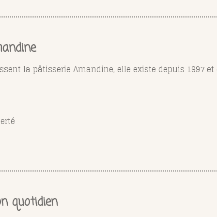
Amandine
issent la pâtisserie Amandine,
elle existe depuis 1997 e
berté
on quotidien