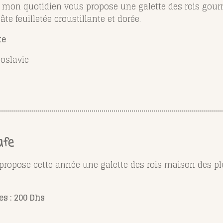
 mon quotidien vous propose une galette des rois go
te feuilletée croustillante et dorée.
te
goslavie
afe
us propose cette année une galette des rois maison des 
es : 200 Dhs