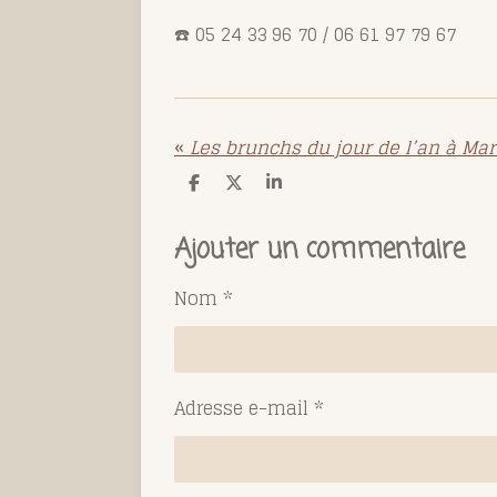
☎️ 05 24 33 96 70 / 06 61 97 79 67
«
Les brunchs du jour de l’an à Ma
P
P
P
a
a
a
r
r
r
t
t
t
Ajouter un commentaire
a
a
a
g
g
g
e
e
e
Nom *
r
r
r
Adresse e-mail *