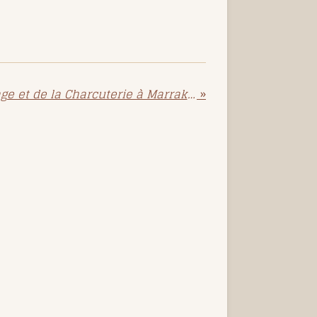
Où Acheter du Fromage et de la Charcuterie à Marrakech : Les Meilleurs Endroits pour Savourer des Produits Fins
»