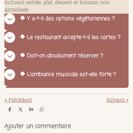
incluant entrée, plat, dessert et boisson non
alcoolisée.
🔶 Y a-t-il des options végétariennes ?
🔶 Le restaurant accepte-t-il les cartes ?
🔶 Doit-on absolument réserver ?
🔶 L’ambiance musicale est-elle forte ?
«
Précédent
Suivant
»
P
P
P
P
a
a
a
a
r
r
r
r
t
t
t
t
Ajouter un commentaire
a
a
a
a