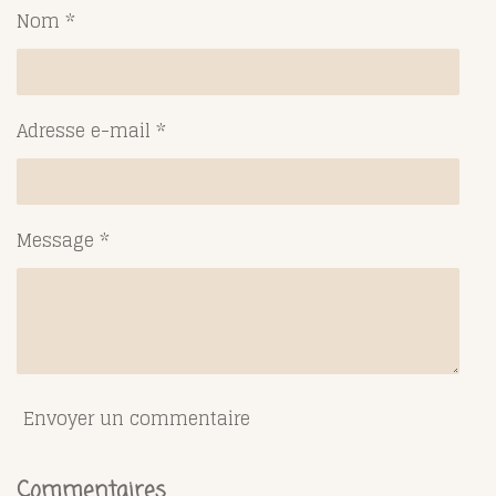
g
g
g
g
Nom *
e
e
e
e
r
r
r
r
Adresse e-mail *
Message *
Envoyer un commentaire
Commentaires