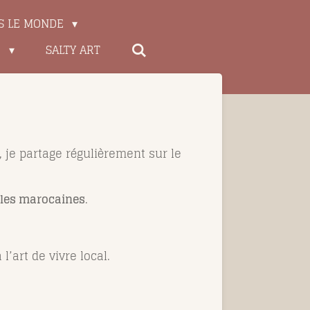
S LE MONDE
E
SALTY ART
, je partage régulièrement sur le
elles marocaines
.
’art de vivre local.