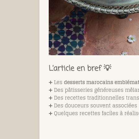
L’article en bref 💡
➕ Les
desserts marocains emblématiq
➕ Des pâtisseries généreuses mêla
➕ Des recettes traditionnelles tra
➕ Des douceurs souvent associées
➕ Quelques recettes faciles à réali