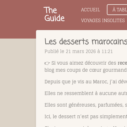
Passer
The
ACCUEIL
À TAB
au
Guide
VOYAGES INSOLITES
contenu
principal
Les desserts marocains
Publié le 21 mars 2026 à 11:21
👉 Si vous aimez découvrir des
rece
blog mes coups de cœur gourmands 
Depuis que je vis au Maroc, j’ai dé
Elles ne ressemblent à aucune autr
Elles sont généreuses, parfumées, s
Ici, le dessert n’est pas simplemen