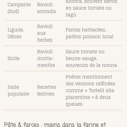
Ricotta, souvent servis
Campanie
Ravioli
en sauce tomate ou
(Sud)
arrondis
ragù
Ravioli
Ligurie,
Farces herbacées,
aux
Gênes
parfois poisson local
herbes
Ravioli
Sauce tomate ou
Sicile
ricotta-
beurre-sauge,
menthe
souvenirs de la nonna
Poètes mentionnent
des versions raffinées
Italie
Recettes
comme « Tortelli alla
populaire
festives
piacentina » à deux
queues
Pâte & farces : mains dans la farine et