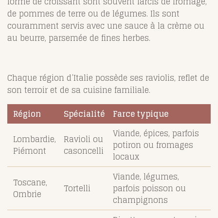
forme de croissant sont souvent farcis de fromage,
de pommes de terre ou de légumes. Ils sont
couramment servis avec une sauce à la crème ou
au beurre, parsemée de fines herbes.
Chaque région d’Italie possède ses raviolis, reflet de
son terroir et de sa cuisine familiale.
Région
Spécialité
Farce typique
Viande, épices, parfois
Lombardie,
Ravioli ou
potiron ou fromages
Piémont
casoncelli
locaux
Viande, légumes,
Toscane,
Tortelli
parfois poisson ou
Ombrie
champignons