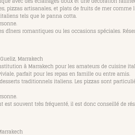
stiqué avec des éclairages doux et une décoration raffiné
hes, pizzas artisanales, et plats de fruits de mer comme 
italiens tels que le panna cotta.
rsonne.
 les dîners romantiques ou les occasions spéciales. Ré
, Gueliz, Marrakech
nstitution à Marrakech pour les amateurs de cuisine ita
iale, parfait pour les repas en famille ou entre amis.
et desserts traditionnels italiens. Les pizzas sont partic
rsonne.
nt est souvent très fréquenté, il est donc conseillé de rés
 Marrakech