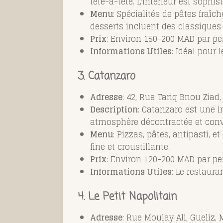
tête-à-tête. L'intérieur est sophi
Menu
: Spécialités de pâtes fraîc
desserts incluent des classiques 
Prix
: Environ 150-200 MAD par pe
Informations Utiles
: Idéal pour
3. Catanzaro
Adresse
: 42,
Rue Tariq Bnou Ziad
Description
: Catanzaro est une i
atmosphère décontractée et conviv
Menu
: Pizzas, pâtes, antipasti, 
fine et croustillante.
Prix
: Environ 120-200 MAD par pe
Informations Utiles
: Le restaura
4. Le Petit Napolitain
Adresse
: Rue Moulay Ali, Gueliz,