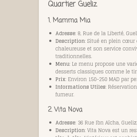
Quartier Gueliz
1. Mamma Mia
Adresse
: 8, Rue de la Liberté, Gu
Description
: Situé en plein cœu
chaleureuse et son service conviv
traditionnelles.
Menu
: Le menu propose une varié
desserts classiques comme le ti
Prix
: Environ 150-250 MAD par pe
Informations Utiles
: Réservatio
fumeur.
2. Vita Nova
Adresse
:
36 Rue Ibn Aïcha
, Gueli
Description
: Vita Nova est un re