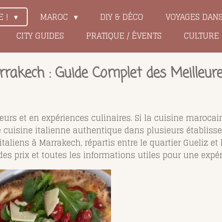
E !
MAROC
DIY & DÉCO
VOYAGES DAN
CITY GUIDES
PRATIQUE / ÉVENTS
CULTURE
rakech : Guide Complet des Meilleur
urs et en expériences culinaires. Si la cuisine marocaine
cuisine italienne authentique dans plusieurs établissem
taliens à Marrakech, répartis entre le quartier Gueliz et
 des prix et toutes les informations utiles pour une exp