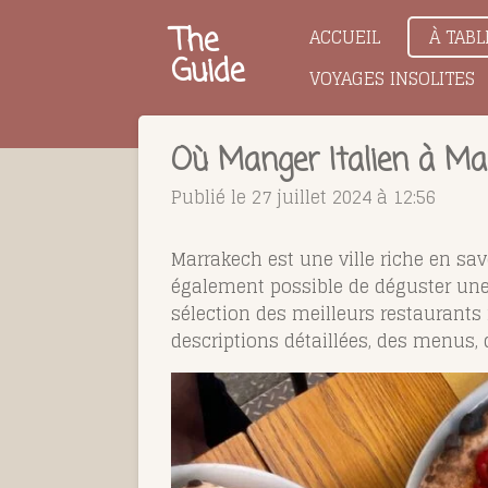
Passer
The
ACCUEIL
À TABL
au
Guide
VOYAGES INSOLITES
contenu
principal
Où Manger Italien à Mar
Publié le 27 juillet 2024 à 12:56
Marrakech est une ville riche en save
également possible de déguster une 
sélection des meilleurs restaurants i
descriptions détaillées, des menus,