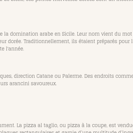
 la domination arabe en Sicile. Leur nom vient du mot "
eur dorée. Traditionnellement, ils étaient préparés pour 
te l'année.
iques, direction Catane ou Palerme. Des endroits comme
eurs arancini savoureux.
mment. La pizza al taglio, ou pizza à la coupe, est ven
 plaques rectangulaires et garnie d’une multitude d’ingr