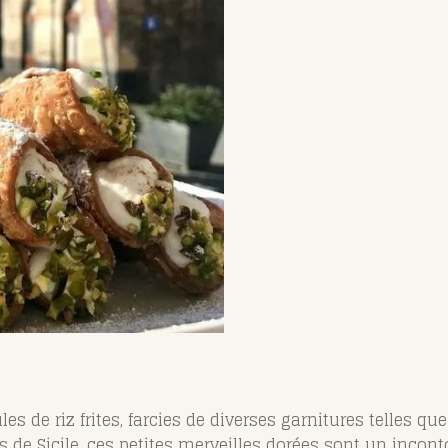
es de riz frites, farcies de diverses garnitures telles qu
es de Sicile, ces petites merveilles dorées sont un incon