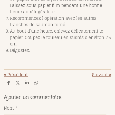
Laissez sous papier film pendant une bonne
heure au réfrigérateur.
Recommencez l’opération avec les autres
tranches de saumon fumé.
Au bout d’une heure, enlevez délicatement le
papier. Coupez le rouleau en sushis d’environ 2,5
cm.
Dégustez.
«
Précédent
Suivant
»
P
P
P
P
a
a
a
a
r
r
r
r
t
t
t
t
Ajouter un commentaire
a
a
a
a
g
g
g
g
Nom *
e
e
e
e
r
r
r
r