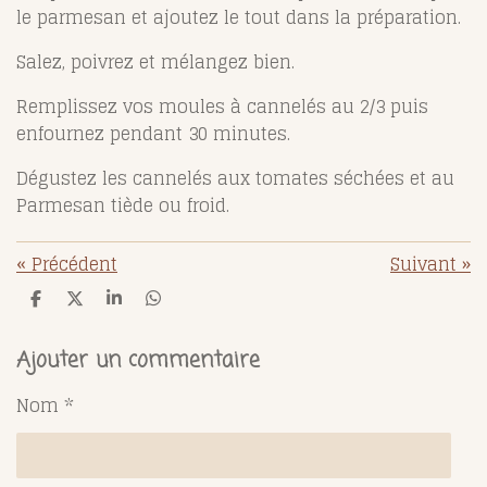
le parmesan et ajoutez le tout dans la préparation.
Salez, poivrez et mélangez bien.
Remplissez vos moules à cannelés au 2/3 puis
enfournez pendant 30 minutes.
Dégustez les cannelés aux tomates séchées et au
Parmesan tiède ou froid.
«
Précédent
Suivant
»
P
P
P
P
a
a
a
a
r
r
r
r
t
t
t
t
Ajouter un commentaire
a
a
a
a
g
g
g
g
Nom *
e
e
e
e
r
r
r
r