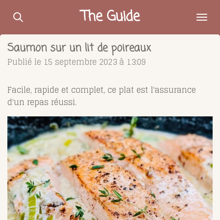
Passer
The Guide
au
contenu
Saumon sur un lit de poireaux
principal
Publié le 15 septembre 2023 à 13:09
Facile, rapide et complet, ce plat est l'assurance
d'un repas réussi.