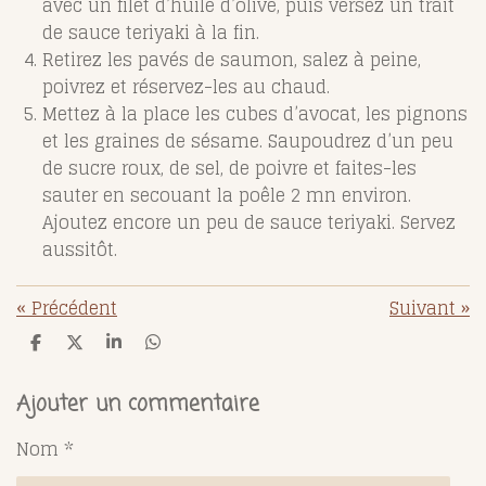
avec un filet d’huile d’olive, puis versez un trait
de sauce teriyaki à la fin.
Retirez les pavés de saumon, salez à peine,
poivrez et réservez-les au chaud.
Mettez à la place les cubes d’avocat, les pignons
et les graines de sésame. Saupoudrez d’un peu
de sucre roux, de sel, de poivre et faites-les
sauter en secouant la poêle 2 mn environ.
Ajoutez encore un peu de sauce teriyaki. Servez
aussitôt.
«
Précédent
Suivant
»
P
P
P
P
a
a
a
a
r
r
r
r
t
t
t
t
Ajouter un commentaire
a
a
a
a
g
g
g
g
Nom *
e
e
e
e
r
r
r
r