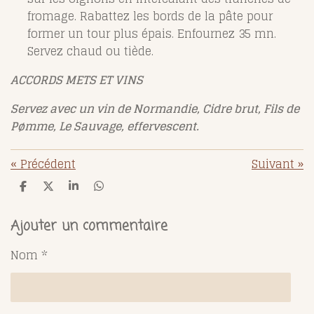
fromage. Rabattez les bords de la pâte pour
former un tour plus épais. Enfournez 35 mn.
Servez chaud ou tiède.
ACCORDS METS ET VINS
Servez avec un vin de Normandie, Cidre brut, Fils de
Pømme, Le Sauvage, effervescent.
«
Précédent
Suivant
»
P
P
P
P
a
a
a
a
r
r
r
r
t
t
t
t
Ajouter un commentaire
a
a
a
a
g
g
g
g
Nom *
e
e
e
e
r
r
r
r