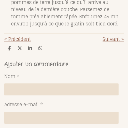
pommes de terre jusqu’à ce qu’il arrive au
niveau de la dernière couche. Parsemez de
tomme préalablement râpée. Enfournez 45 mn
environ jusqu’à ce que le gratin soit bien doré.
«
Précédent
Suivant
»
P
P
P
P
a
a
a
a
r
r
r
r
t
t
t
t
Ajouter un commentaire
a
a
a
a
g
g
g
g
Nom *
e
e
e
e
r
r
r
r
Adresse e-mail *