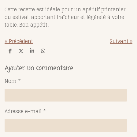
Cette recette est idéale pour un apéritif printanier
ou estival, apportant fraîcheur et légèreté à votre
table. Bon appétit!
«
Précédent
Suivant
»
P
P
P
P
a
a
a
a
r
r
r
r
t
t
t
t
Ajouter un commentaire
a
a
a
a
g
g
g
g
Nom *
e
e
e
e
r
r
r
r
Adresse e-mail *