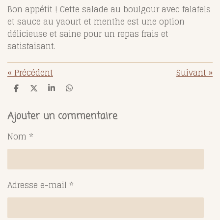
Bon appétit ! Cette salade au boulgour avec falafels
et sauce au yaourt et menthe est une option
délicieuse et saine pour un repas frais et
satisfaisant.
«
Précédent
Suivant
»
P
P
P
P
a
a
a
a
r
r
r
r
t
t
t
t
Ajouter un commentaire
a
a
a
a
g
g
g
g
Nom *
e
e
e
e
r
r
r
r
Adresse e-mail *