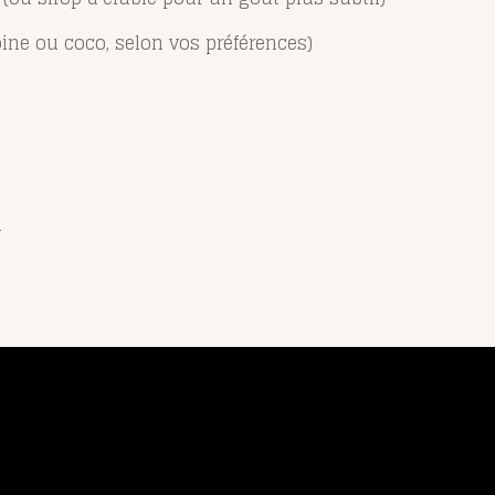
oine ou coco, selon vos préférences)
u
u