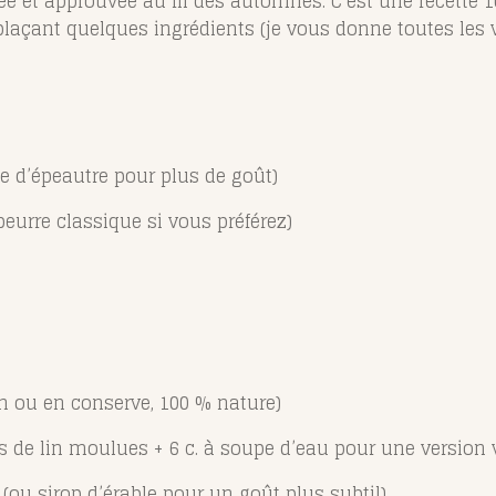
tée et approuvée au fil des automnes. C’est une recette
açant quelques ingrédients (je vous donne toutes les v
ne d’épeautre pour plus de goût)
beurre classique si vous préférez)
n ou en conserve, 100 % nature)
es de lin moulues + 6 c. à soupe d’eau pour une version
(ou sirop d’érable pour un goût plus subtil)