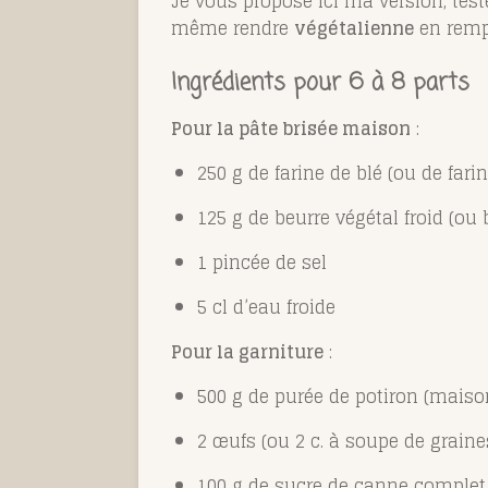
Je vous propose ici ma version, tes
même rendre
végétalienne
en rempl
Ingrédients pour 6 à 8 parts
Pour la pâte brisée maison
:
250 g de farine de blé (ou de fari
125 g de beurre végétal froid (ou 
1 pincée de sel
5 cl d’eau froide
Pour la garniture
:
500 g de purée de potiron (maiso
2 œufs (ou 2 c. à soupe de grain
100 g de sucre de canne complet 