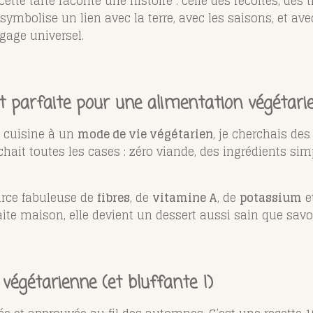
cette tarte raconte une histoire : celle des récoltes, des 
 symbolise un lien avec la terre, avec les saisons, et ave
ngage universel.
t parfaite pour une alimentation végétari
 cuisine à un
mode de vie végétarien
, je cherchais des
hait toutes les cases : zéro viande, des ingrédients sim
ource fabuleuse de
fibres
, de
vitamine A
, de
potassium
et
faite maison, elle devient un dessert aussi sain que s
végétarienne (et bluffante !)