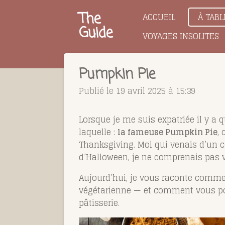
Passer
The
ACCUEIL
À TABL
au
Guide
VOYAGES INSOLITES
contenu
principal
Pumpkin Pie
Publié le 19 avril 2025 à 15:39
Lorsque je me suis expatriée il y a 
laquelle :
la fameuse Pumpkin Pie
,
Thanksgiving. Moi qui venais d’un co
d’Halloween, je ne comprenais pas v
Aujourd’hui, je vous raconte commen
végétarienne — et comment vous pouv
pâtisserie.