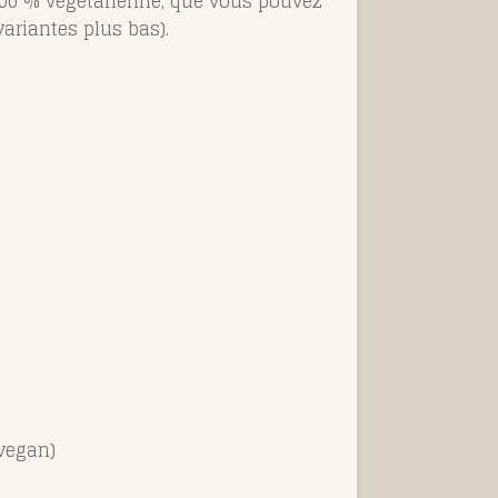
 100 % végétarienne, que vous pouvez
ariantes plus bas).
 vegan)