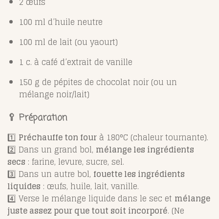
2 œufs
100 ml d’huile neutre
100 ml de lait (ou yaourt)
1 c. à café d’extrait de vanille
150 g de pépites de chocolat noir (ou un
mélange noir/lait)
🥄 Préparation
1️⃣
Préchauffe ton four
à 180°C (chaleur tournante).
2️⃣ Dans un grand bol,
mélange les ingrédients
secs
: farine, levure, sucre, sel.
3️⃣ Dans un autre bol,
fouette les ingrédients
liquides
: œufs, huile, lait, vanille.
4️⃣ Verse le mélange liquide dans le sec et
mélange
juste assez pour que tout soit incorporé
. (Ne