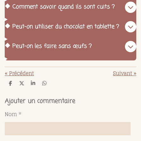
🔶 Comment savoir quand ils sont cuits ?
🔶 Peut-on utiliser du chocolat en tablette ?
🔶 Peut-on les faire sans œufs ?
«
Précédent
Suivant
»
P
P
P
P
a
a
a
a
r
r
r
r
t
t
t
t
Ajouter un commentaire
a
a
a
a
g
g
g
g
Nom *
e
e
e
e
r
r
r
r