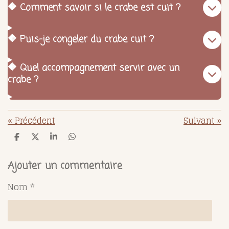
🔶 Comment savoir si le crabe est cuit ?
🔶 Puis-je congeler du crabe cuit ?
🔶 Quel accompagnement servir avec un
crabe ?
«
Précédent
Suivant
»
P
P
P
P
a
a
a
a
r
r
r
r
t
t
t
t
Ajouter un commentaire
a
a
a
a
g
g
g
g
Nom *
e
e
e
e
r
r
r
r