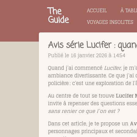
Passer
The
ACCUEIL
À TABL
au
Guide
VOYAGES INSOLITES
contenu
principal
Avis série Lucifer : qua
Publié le 16 janvier 2026 à 14:54
Quand j’ai commencé
Lucifer
, je m
ambiance divertissante. Ce que j’ai 
policière : c’est une exploration de
Au centre de tout se trouve
Lucifer
invite à repenser des questions esse
sans renier ce que l’on est ?
Dans cet article, je te propose un
Av
personnages principaux et secondai