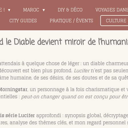
E !
MAROC
DIY & DÉCO
VOYAGES DAN
CITY GUIDES
PRATIQUE / ÉVENTS
CULTURE
nd le Diable devient miroir de l’humani
’attendais à quelque chose de léger : un diable charme
découvert est bien plus profond.
Lucifer
n’est pas seulem
 l’âme humaine, de ses désirs, de ses doutes et de sa quê
 Morningstar
, un personnage à la fois charismatique et v
ntielles :
peut‑on changer quand on est conçu pour êtr
is série Lucifer
approfondi : synopsis global, décryptage
res, analyse des thèmes clés, et mon regard personnel