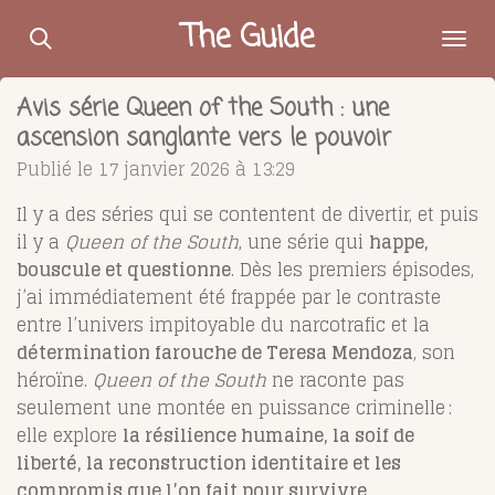
Passer
The Guide
au
contenu
Avis série Queen of the South : une
principal
ascension sanglante vers le pouvoir
Publié le 17 janvier 2026 à 13:29
Il y a des séries qui se contentent de divertir, et puis
il y a
Queen of the South
, une série qui
happe,
bouscule et questionne
. Dès les premiers épisodes,
j’ai immédiatement été frappée par le contraste
entre l’univers impitoyable du narcotrafic et la
détermination farouche de Teresa Mendoza
, son
héroïne.
Queen of the South
ne raconte pas
seulement une montée en puissance criminelle :
elle explore
la résilience humaine, la soif de
liberté, la reconstruction identitaire et les
compromis que l’on fait pour survivre
.