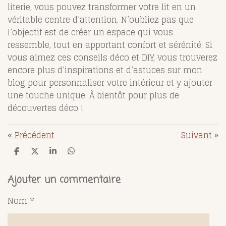
literie, vous pouvez transformer votre lit en un
véritable centre d’attention. N’oubliez pas que
l’objectif est de créer un espace qui vous
ressemble, tout en apportant confort et sérénité. Si
vous aimez ces conseils déco et DIY, vous trouverez
encore plus d’inspirations et d’astuces sur mon
blog pour personnaliser votre intérieur et y ajouter
une touche unique. À bientôt pour plus de
découvertes déco !
«
Précédent
Suivant
»
P
P
P
P
a
a
a
a
r
r
r
r
t
t
t
t
Ajouter un commentaire
a
a
a
a
g
g
g
g
Nom *
e
e
e
e
r
r
r
r