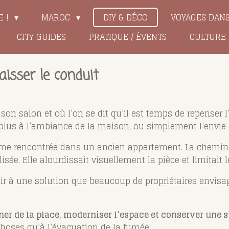
E !
MAROC
DIY & DÉCO
VOYAGES DAN
CITY GUIDES
PRATIQUE / ÉVENTS
CULTURE
aisser le conduit
son salon et où l’on se dit qu’il est temps de repenser 
d plus à l’ambiance de la maison, ou simplement l’envie 
ême rencontrée dans un ancien appartement. La chemin
ilisée. Elle alourdissait visuellement la pièce et limitai
hir à une solution que beaucoup de propriétaires envisa
er de la place, moderniser l’espace et conserver une s
choses qu’à l’évacuation de la fumée.