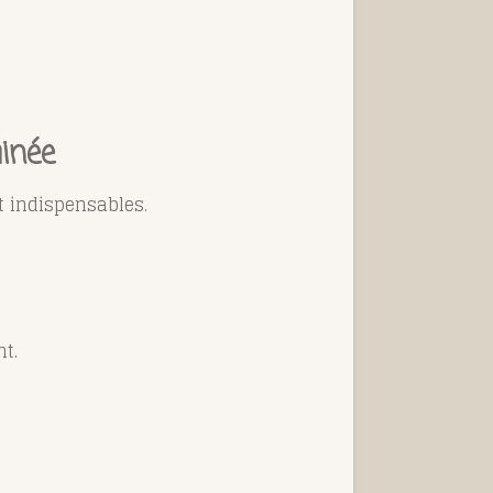
minée
t indispensables.
t.