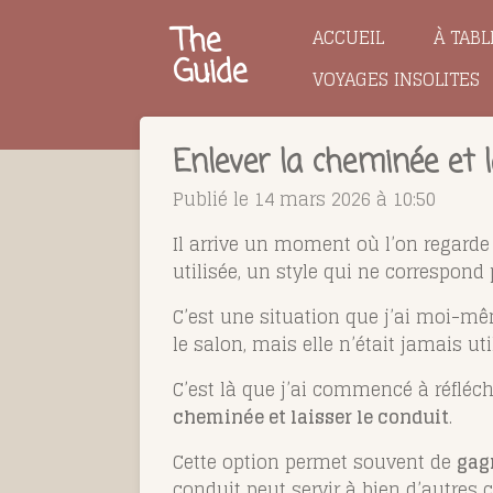
Passer
The
ACCUEIL
À TABL
au
Guide
VOYAGES INSOLITES
contenu
principal
Enlever la cheminée et l
Publié le 14 mars 2026 à 10:50
Il arrive un moment où l’on regarde 
utilisée, un style qui ne correspon
C’est une situation que j’ai moi-m
le salon, mais elle n’était jamais ut
C’est là que j’ai commencé à réfléc
cheminée et laisser le conduit
.
Cette option permet souvent de
gagn
conduit peut servir à bien d’autres 