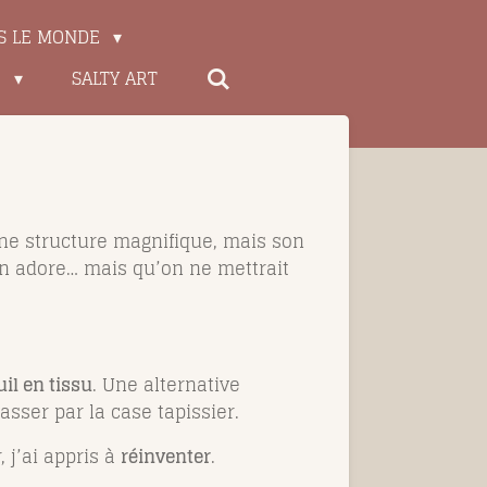
S LE MONDE
E
SALTY ART
une structure magnifique, mais son
’on adore… mais qu’on ne mettrait
il en tissu
. Une alternative
sser par la case tapissier.
 j’ai appris à
réinventer
.