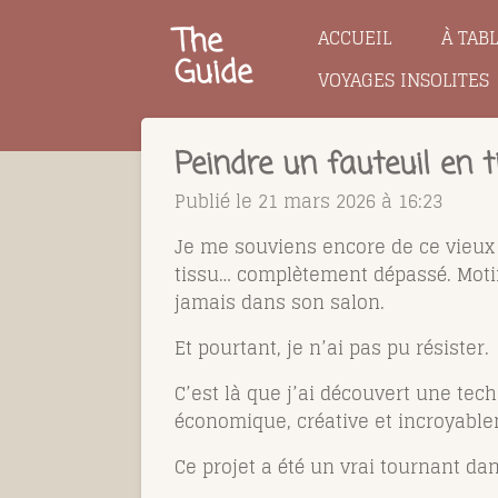
Passer
The
ACCUEIL
À TAB
au
Guide
VOYAGES INSOLITES
contenu
principal
Peindre un fauteuil en t
Publié le 21 mars 2026 à 16:23
Je me souviens encore de ce vieux 
tissu… complètement dépassé. Motifs
jamais dans son salon.
Et pourtant, je n’ai pas pu résister.
C’est là que j’ai découvert une tec
économique, créative et incroyable
Ce projet a été un vrai tournant dan