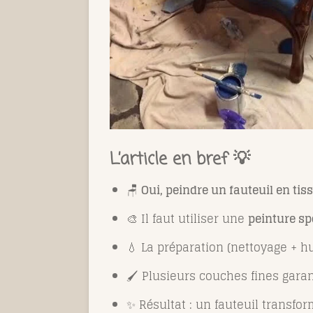
L’article en bref 💡
🪑
Oui, peindre un fauteuil en tis
🎨 Il faut utiliser une
peinture spé
💧 La préparation (nettoyage + hu
🖌️ Plusieurs couches fines gara
✨ Résultat : un fauteuil transf