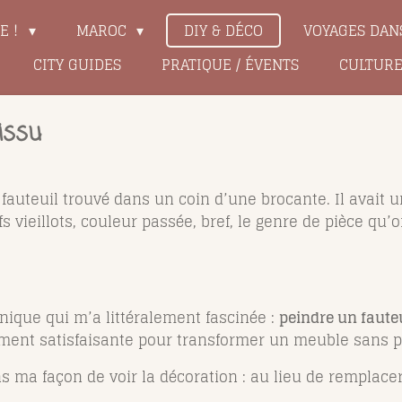
LE !
MAROC
DIY & DÉCO
VOYAGES DAN
CITY GUIDES
PRATIQUE / ÉVENTS
CULTUR
issu
fauteuil trouvé dans un coin d’une brocante. Il avait 
 vieillots, couleur passée, bref, le genre de pièce qu
hnique qui m’a littéralement fascinée :
peindre un fauteu
ment satisfaisante pour transformer un meuble sans pa
s ma façon de voir la décoration : au lieu de remplacer,