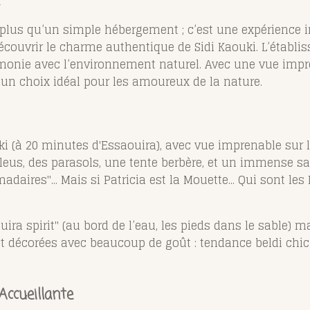
 plus qu’un simple hébergement ; c’est une expérience im
écouvrir le charme authentique de Sidi Kaouki. L’établi
monie avec l’environnement naturel. Avec une vue impre
te un choix idéal pour les amoureux de la nature.
ki (à 20 minutes d'Essaouira), avec vue imprenable sur l’
leus, des parasols, une tente berbère, et un immense salo
omadaires"
... Mais si Patricia est la Mouette... Qui sont le
ouira spirit" (au bord de l’eau, les pieds dans le sable)
t décorées avec beaucoup de goût : tendance beldi chic 
ccueillante