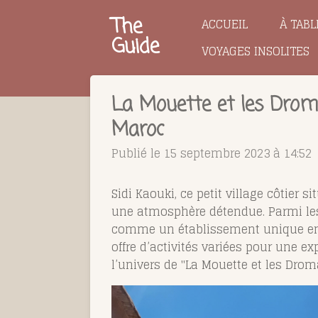
Passer
The
ACCUEIL
À TABL
au
Guide
VOYAGES INSOLITES
contenu
principal
La Mouette et les Droma
Maroc
Publié le 15 septembre 2023 à 14:52
Sidi Kaouki, ce petit village côtier s
une atmosphère détendue. Parmi les 
comme un établissement unique en s
offre d’activités variées pour une 
l’univers de "La Mouette et les Droma