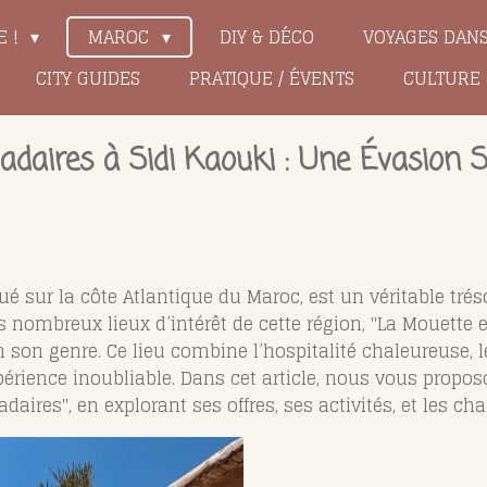
E !
MAROC
DIY & DÉCO
VOYAGES DAN
CITY GUIDES
PRATIQUE / ÉVENTS
CULTURE
daires à Sidi Kaouki : Une Évasion 
itué sur la côte Atlantique du Maroc, est un véritable trés
nombreux lieux d’intérêt de cette région, "La Mouette e
on genre. Ce lieu combine l’hospitalité chaleureuse, l
expérience inoubliable. Dans cet article, nous vous pr
daires", en explorant ses offres, ses activités, et les ch