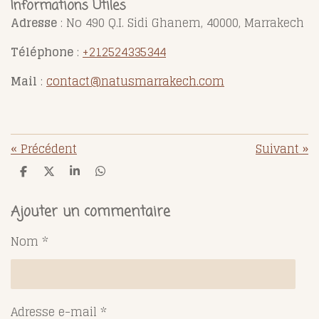
Informations Utiles
Adresse
: No 490 Q.I. Sidi Ghanem, 40000, Marrakech
Téléphone
:
+212524335344
Mail
:
contact@natusmarrakech.com
«
Précédent
Suivant
»
P
P
P
P
a
a
a
a
r
r
r
r
t
t
t
t
Ajouter un commentaire
a
a
a
a
g
g
g
g
Nom *
e
e
e
e
r
r
r
r
Adresse e-mail *