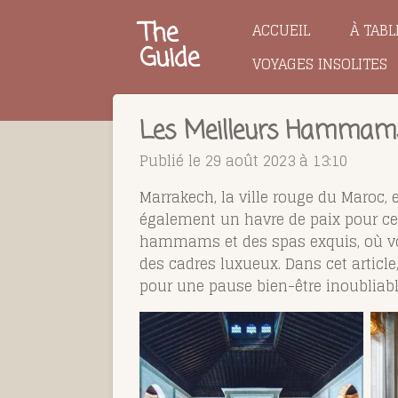
Passer
The
ACCUEIL
À TABL
au
Guide
VOYAGES INSOLITES
contenu
principal
Les Meilleurs Hammams
Publié le 29 août 2023 à 13:10
Marrakech, la ville rouge du Maroc, e
également un havre de paix pour ceux
hammams et des spas exquis, où vou
des cadres luxueux. Dans cet arti
pour une pause bien-être inoubliabl