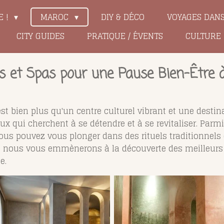
E !
MAROC
DIY & DÉCO
VOYAGES DAN
CITY GUIDES
PRATIQUE / ÉVENTS
CULTURE
 et Spas pour une Pause Bien-Être 
st bien plus qu'un centre culturel vibrant et une destina
 qui cherchent à se détendre et à se revitaliser. Parmi
s pouvez vous plonger dans des rituels traditionnels 
cle, nous vous emmènerons à la découverte des meille
e.