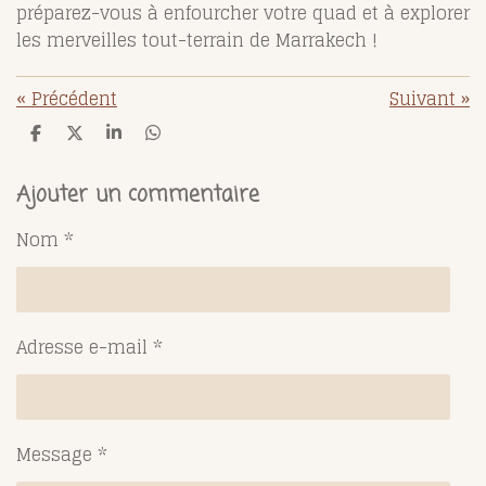
préparez-vous à enfourcher votre quad et à explorer
les merveilles tout-terrain de Marrakech !
«
Précédent
Suivant
»
P
P
P
P
a
a
a
a
r
r
r
r
t
t
t
t
Ajouter un commentaire
a
a
a
a
g
g
g
g
Nom *
e
e
e
e
r
r
r
r
Adresse e-mail *
Message *