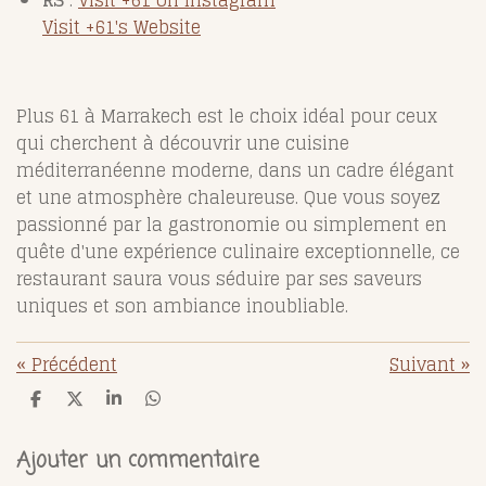
Visit +61's Website
Plus 61 à Marrakech est le choix idéal pour ceux
qui cherchent à découvrir une cuisine
méditerranéenne moderne, dans un cadre élégant
et une atmosphère chaleureuse. Que vous soyez
passionné par la gastronomie ou simplement en
quête d'une expérience culinaire exceptionnelle, ce
restaurant saura vous séduire par ses saveurs
uniques et son ambiance inoubliable.
«
Précédent
Suivant
»
P
P
P
P
a
a
a
a
r
r
r
r
t
t
t
t
Ajouter un commentaire
a
a
a
a