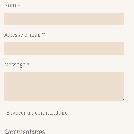
g
g
g
g
Nom *
e
e
e
e
r
r
r
r
Adresse e-mail *
Message *
Envoyer un commentaire
Commentaires