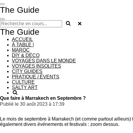
Passer
The Guide
au
contenu
principal
The Guide
ACCUEIL
À TABLE !
MAROC
DIY & DÉCO
VOYAGES DANS LE MONDE
VOYAGES INSOLITES
CITY GUIDES
PRATIQUE / ÉVENTS
CULTURE
SALTY ART
Que faire à Marrakech en Septembre ?
Publié le 30 août 2023 à 17:39
Le mois de septembre à Marrakech (et comme partout ailleurs) tout
également divers événements et festivals : zoom dessus.