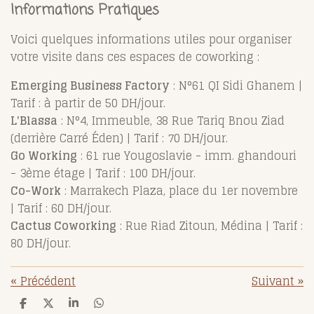
Informations Pratiques
Voici quelques informations utiles pour organiser
votre visite dans ces espaces de coworking :
Emerging Business Factory
: N°61 QI Sidi Ghanem |
Tarif : à partir de 50 DH/jour.
L'Blassa
: N°4, Immeuble, 38 Rue Tariq Bnou Ziad
(derrière Carré Éden) | Tarif : 70 DH/jour.
Go Working
: 61 rue Yougoslavie - imm. ghandouri
- 3ème étage | Tarif : 100 DH/jour.
Co-Work
: Marrakech Plaza, place du 1er novembre
| Tarif : 60 DH/jour.
Cactus Coworking
: Rue Riad Zitoun, Médina | Tarif :
80 DH/jour.
«
Précédent
Suivant
»
P
P
P
P