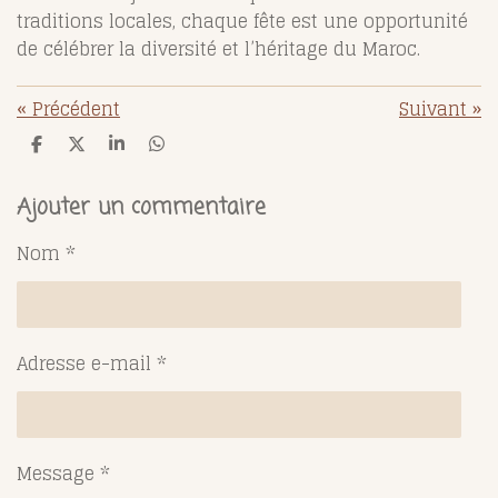
traditions locales, chaque fête est une opportunité
de célébrer la diversité et l’héritage du Maroc.
«
Précédent
Suivant
»
P
P
P
P
a
a
a
a
r
r
r
r
t
t
t
t
Ajouter un commentaire
a
a
a
a
g
g
g
g
Nom *
e
e
e
e
r
r
r
r
Adresse e-mail *
Message *