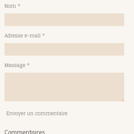
g
g
g
g
Nom *
e
e
e
e
r
r
r
r
Adresse e-mail *
Message *
Envoyer un commentaire
Commentaires