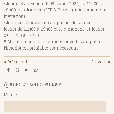
• Jeudi 08 au vendredi 09 février 2024, de 11h00 à
19h00, des Journées VIP & Presse (uniquement sur
invitation)
• Journées d'ouverture au public : le samedi 10
février de 11h00 à 19h00 et le dimanche 11 février
de 11h00 à 18h00.
‼️ Attention pour les journées ouvertes au public,
l'inscription préalable est nécessaire.
«
Précédent
Suivant
»
P
P
P
P
a
a
a
a
r
r
r
r
t
t
t
t
Ajouter un commentaire
a
a
a
a
g
g
g
g
Nom *
e
e
e
e
r
r
r
r