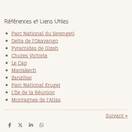
Références et Liens Utiles
Parc National du Serengeti
Delta de l'Okavango
Pyramides de Gizeh
Chutes Victoria
Le Cap
Marrakech
Zanzibar
Parc National Kruger
L'île de la Réunion
Montagnes de l'Atlas
Suivant
»
P
P
P
P
a
a
a
a