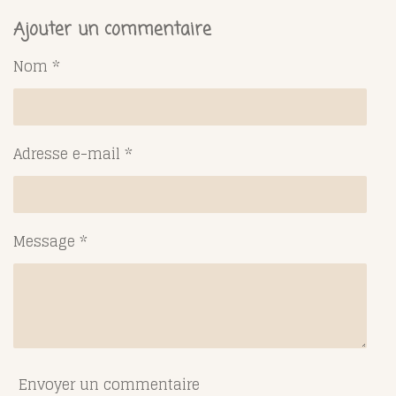
r
r
r
r
t
t
t
t
Ajouter un commentaire
a
a
a
a
g
g
g
g
Nom *
e
e
e
e
r
r
r
r
Adresse e-mail *
Message *
Envoyer un commentaire